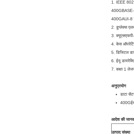
1. IEEE 802.
400GBASE-LR
400GAUI-8 विद
2. डुप्लेक्स ए
3. क्यूएसएफपी
4. केस ऑपरेटिं
5. डिजिटल डायग
6. ईयू डायरे
7. कक्षा 1 लेज
अनुप्रयोग
डाटा सें
400Gईथ
आदेश की जानक
उत्पाद संख्या