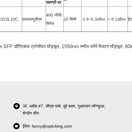
सामग्री दर
400 जीबी/
831SL10C
एलडब्ल्यूडीएम
10 किमी
-2.8~5.3dBm
<-9.1dBm
ईए
सेकंड
SFP ऑप्टिकल ट्रांसीवर मॉड्यूल
,
1550nm स्मॉल फॉर्म फैक्टर मॉड्यूल
,
80km
3F, ब्लॉक #7, जीएस पार्क, वुहे ब्लाव, गुआनलन लॉन्गहुआ,
शेन्ज़ेन चीन
ईमेल: fanny@opticking.com