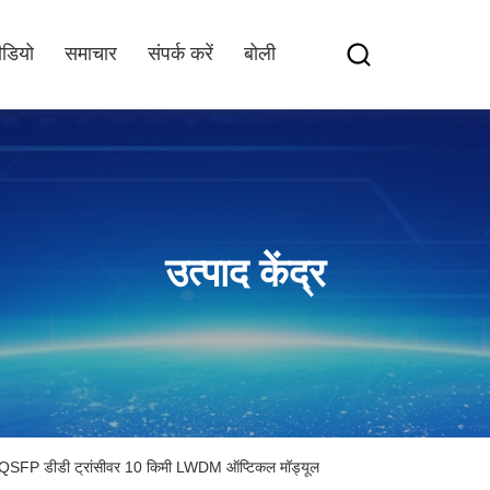
ीडियो
समाचार
संपर्क करें
बोली
उत्पाद केंद्र
SFP डीडी ट्रांसीवर 10 किमी LWDM ऑप्टिकल मॉड्यूल