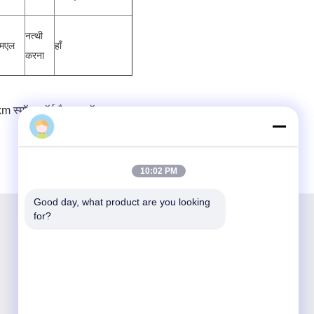
नत्थी
मएल
हाँ
करना
 स्मॉल फॉर्म फैक्टर मॉड्यूल:
10:02 PM
Good day, what product are you looking 
for?
शेन्ज़ेन ऑप्टिकिंग टेक्नोलॉजी कं लिमिटेड एक राष्ट्रीय अभिनव
और उच्च तकनीक कंपनी है जो ऑप्टिकल संचार उत्पादों के
अनुसंधान एवं विकास, निर्माण, बिक्री और सेवा के लिए समर्पित
है।