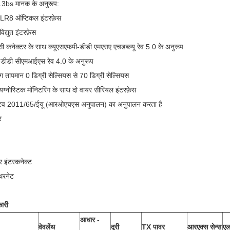
3bs मानक के अनुरूप:
8 ऑप्टिकल इंटरफ़ेस
्युत इंटरफ़ेस
लसी कनेक्टर के साथ क्यूएसएफपी-डीडी एमएसए एचडब्ल्यू रेव 5.0 के अनुरूप
-डीडी सीएमआईएस रेव 4.0 के अनुरूप
ग तापमान 0 डिग्री सेल्सियस से 70 डिग्री सेल्सियस
्नोस्टिक मॉनिटरिंग के साथ दो वायर सीरियल इंटरफ़ेस
क्टिव 2011/65/ईयू (आरओएचएस अनुपालन) का अनुपालन करता है
र
टर इंटरकनेक्ट
रनेट
ारी
आधार -
वेवलेंथ
दूरी
TX पावर
आरएक्स सेन्स
एल