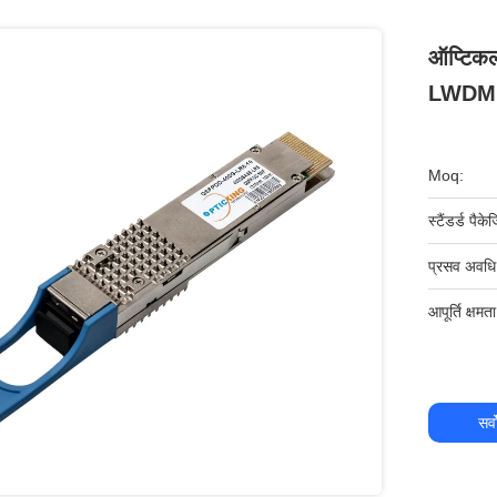
ऑप्टिक
LWDM ऑ
Moq:
स्टैंडर्ड पैकेज
प्रसव अवधि
आपूर्ति क्षमता
सर्व