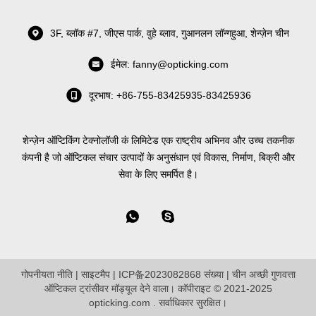
3F, ब्लॉक #7, जीएस पार्क, वुहे ब्लाव, गुआनलन लॉन्गहुआ, शेन्ज़ेन चीन
ईमेल: fanny@opticking.com
दूरभाष: +86-755-83425935-83425936
शेन्ज़ेन ऑप्टिकिंग टेक्नोलॉजी कं लिमिटेड एक राष्ट्रीय अभिनव और उच्च तकनीक
कंपनी है जो ऑप्टिकल संचार उत्पादों के अनुसंधान एवं विकास, निर्माण, बिक्री और
सेवा के लिए समर्पित है।


गोपनीयता नीति
|
साइटमैप
|
ICP备2023082868 संख्या
| चीन अच्छी गुणवत्ता
ऑप्टिकल ट्रांसीवर मॉड्यूल देने वाला। कॉपीराइट © 2021-2025
opticking.com . सर्वाधिकार सुरक्षित।