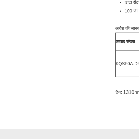
डाटा सें
100 जी 
आदेश की जानक
उत्पाद संख्या
KQSF0A-D
टैग:
1310nm 