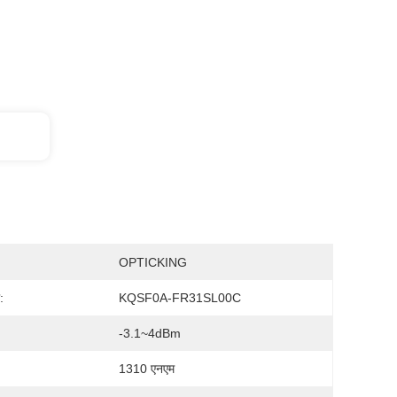
OPTICKING
:
KQSF0A-FR31SL00C
-3.1~4dBm
1310 एनएम