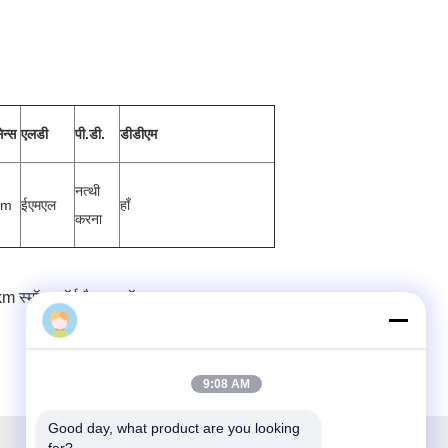
न्स
एलडी
पी.डी.
डीडीएम
नत्थी
Bm
ईएमएल
हाँ
करना
 स्मॉल फॉर्म फैक्टर मॉड्यूल:
9:08 AM
Good day, what product are you looking 