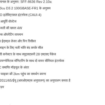
ानक के अनुरूप: SFF-8636 Rev 2.10a
.3cu D3.2 100GBASE-FR1 के अनुरूप
I/O इलेक्ट्रिकल इंटरफेस (CAUI-4)
ूर्ति वोल्टेज
िजली की खपत 4W
स ऑपरेटिंग तापमान
 ईएमएल लेजर और पिन रिसीवर
ाइन के लिए भली भांति बंद करके सील
एलसी कनेक्टर के साथ क्यूएसएफपी 28 एमएसए पैकेज
यग्नोस्टिक मॉनिटरिंग के साथ दो वायर सीरियल इंटरफेस
माप्ति मॉड्यूल के अंदर
 फाइबर की 2km पहुंच का समर्थन करना
देश 2011/65/ईयू (आरओएचएस अनुपालन) का अनुपालन करता है
ेज़र