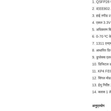
1. QSFP28 म
2. IEEE802
3. हाई स्पीड 
4. एकल 3.3V आप
5. अधिकतम ब
6. 0-70 ºC के
7. 1311 एनएम
8. आधारित डिज
9. डुप्लेक्स 
10. डिजिटल डा
11. KP4 FEC स
12. सिंगल मोड
13. ईयू निर्
14. क्लास 1 ल
अनुप्रयोग