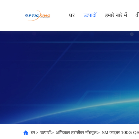
घर
उत्पादों
हमारे बारे में
व
घर
>
उत्पादों
>
ऑप्टिकल ट्रांसीवर मॉड्यूल
>
SM फाइबर 100G QSFP