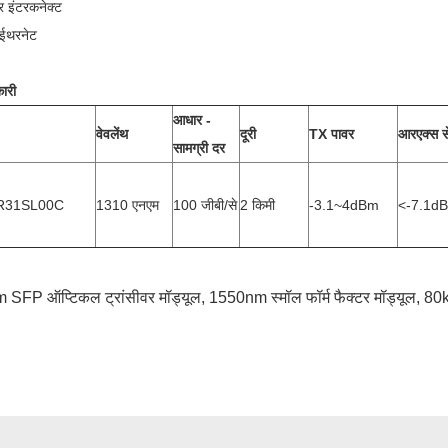
टर इंटरकनेक्ट
ईथरनेट
ारी
आधार -
वेवलेंथ
दूरी
TX पावर
आरएक्स से
सामग्री दर
R31SL00C
1310 एनएम
100 जीबी/से
2 किमी
-3.1~4dBm
<-7.1d
SFP ऑप्टिकल ट्रांसीवर मॉड्यूल
,
1550nm स्मॉल फॉर्म फैक्टर मॉड्यूल
,
80km