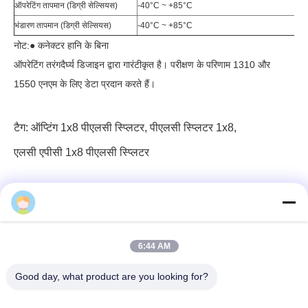
ऑपरेटिंग तापमान (डिग्री सेल्सियस)
-40°C ~ +85°C
भंडारण तापमान (डिग्री सेल्सियस)
-40°C ~ +85°C
नोट:● कनेक्टर हानि के बिना
ऑपरेटिंग तरंगदैर्घ्य डिजाइन द्वारा गारंटीकृत है। परीक्षण के परिणाम 1310 और
1550 एनएम के लिए डेटा प्रदान करते हैं।
टैग:
ऑप्टिंग 1x8 पीएलसी स्प्लिटर
,
पीएलसी स्प्लिटर 1x8
,
एलसी एपीसी 1x8 पीएलसी स्प्लिटर
6:44 AM
3F, ब्लॉक #7, जीएस पार्क, वुहे ब्लाव, गुआनलन लॉन्गहुआ, शेन्ज़ेन चीन
Good day, what product are you looking for?
ईमेल: fanny@opticking.com