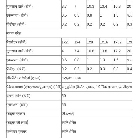
नुकसान डालें (डीबी)
3.7
7
10.3
13.4
16.8
20
एकरूपता (डीबी)
0.5
0.5
0.8
1
1.5
१.८
पीडीएल (डीबी)
0.2
0.2
0.2
0.2
0.2
0.3
मानक ग्रेड
पैरामीटर (डीबी)
1x2
1x4
1x8
1x16
1x32
1x64
नुकसान डालें (डीबी)
4
7.4
10.8
13.8
17.2
20.4
एकरूपता (डीबी)
0.6
0.8
1
1.3
1.5
१.८
पीडीएल (डीबी)
0.2
0.2
0.2
0.3
0.3
0.4
ऑपरेटिंग तरंगदैर्ध्य (एनएम)
१२६०~१६५०
पैकेज आयाम (एलएक्सडब्ल्यूएक्सएच) (मिमी)
अनुकूलित (कैसेट-प्रकार, 19 "रैक-प्रकार, एलजीएक्स-प्रक
वापसी हानि (डीबी)
50
प्रत्यक्षता (डीबी)
55
फाइबर प्रकार
जी.६५७ए
फाइबर की लंबाई
स्वनिर्धारित
कनेक्टर प्रकार
स्वनिर्धारित