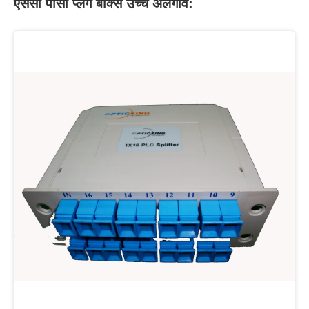
एससी पीसी प्लग बॉक्स उच्च अलगाव: