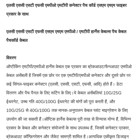
एलसी एससी एसटी एफसी एमपीओ एमटीपी कनेक्टर पैच कॉर्ड एसएम एमएम फाइबर
प्रकार के साथ
एलसी एससी एसटी एफसी एसएम एमएम एमपीओ / एमटीपी हार्नेस केबल्स पैच केबल
पैचकॉर्ड केबल
विवरण
ऑप्टीकिंग एमटीपी/एमपीओ हार्नेस केबल एक प्रकार का ब्रेकआउट/फैनआउट एमपीओ
केबल असेंबली है जिसमें एक छोर पर एक एमटीपी/एमपीओ कनेक्टर और दूसरे छोर पर
कई सिंगल-फाइबर कनेक्टर (एलसी, एससी, एसटी, एफसी, आदि) होते हैं। डेटा
वितरण और पैच पैनल के लिए रूटिंग के लिए।ये केबल असेंबलियां 10G/25G
ईथरनेट, उच्च गति 40G/100G ईथरनेट की मांगों को पूरा करती हैं, और
10G/25G से 40G/100G तक मानक-अनुपालन केबल प्लांट माइग्रेशन के लिए
उपयोग की जा सकती हैं।ऑप्टिक हार्नेस केबल्स पूरी तरह से विन्यास योग्य हैं, विभिन्न
प्रकार के केबल और कनेक्टर संयोजनों के साथ उपलब्ध हैं, जिसमें कनेक्टर प्रकार,
ब्रेकआउट कॉन्फ़िगरेशन और जैकेट सामग्री शामिल है।अत्यधिक एकीकृत डिजाइन