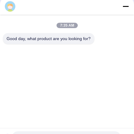
7:35 AM
3F, ब्लॉक #7, जीएस पार्क, वुहे ब्लाव, गुआनलन लॉन्गहुआ, शेन्ज़ेन चीन
Good day, what product are you looking for?
ईमेल: fanny@opticking.com
दूरभाष: +86-755-83425935-83425936
शेन्ज़ेन ऑप्टिकिंग टेक्नोलॉजी कं लिमिटेड एक राष्ट्रीय अभिनव और उच्च तकनीक
कंपनी है जो ऑप्टिकल संचार उत्पादों के अनुसंधान एवं विकास, निर्माण, बिक्री और
सेवा के लिए समर्पित है।


गोपनीयता नीति
|
साइटमैप
|
ICP备2023082868 संख्या
| चीन अच्छी गुणवत्ता