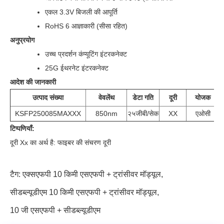
एकल 3.3V बिजली की आपूर्ति
RoHS 6 आज्ञाकारी (सीसा रहित)
अनुप्रयोग
उच्च प्रदर्शन कंप्यूटिंग इंटरकनेक्ट
25G ईथरनेट इंटरकनेक्ट
आदेश की जानकारी
उत्पाद संख्या
वेवलेंथ
डेटा गति
दूरी
योजक
KSFP250085MAXXX
850nm
२५जीबी/सेक
XX
एओसी
टिप्पणियाँ:
दूरी Xx का अर्थ है: फाइबर की संचरण दूरी
टैग:
एक्सएफपी 10 किमी एसएफपी + ट्रांसीवर मॉड्यूल
,
सीडब्ल्यूडीएम 10 किमी एसएफपी + ट्रांसीवर मॉड्यूल
,
10 जी एसएफपी + सीडब्ल्यूडीएम